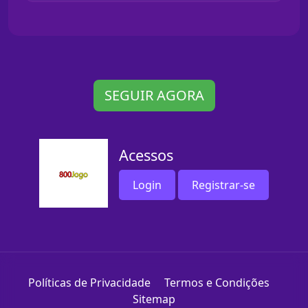
SEGUIR AGORA
Acessos
Login
Registrar-se
Políticas de Privacidade
Termos e Condições
Sitemap