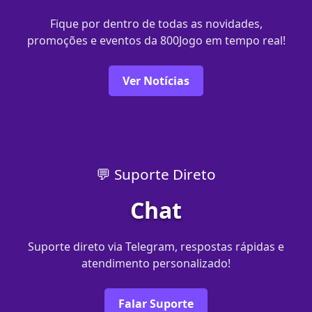
Fique por dentro de todas as novidades,
promoções e eventos da 800Jogo em tempo real!
Ver Notícias
💬 Suporte Direto
Chat
Suporte direto via Telegram, respostas rápidas e
atendimento personalizado!
Falar Suporte