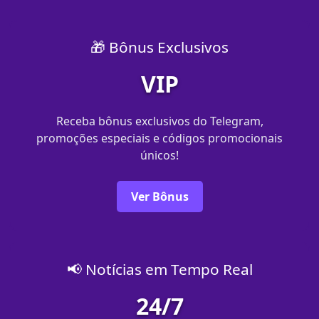
🎁 Bônus Exclusivos
VIP
Receba bônus exclusivos do Telegram,
promoções especiais e códigos promocionais
únicos!
Ver Bônus
📢 Notícias em Tempo Real
24/7