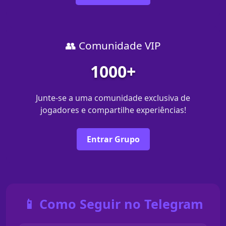
👥 Comunidade VIP
1000+
Junte-se a uma comunidade exclusiva de
jogadores e compartilhe experiências!
Entrar Grupo
📱 Como Seguir no Telegram