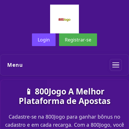
Login
Registrar-se
Menu
📱 800Jogo A Melhor
Plataforma de Apostas
Cadastre-se na 800Jogo para ganhar bônus no
cadastro e em cada recarga. Com a 800Jogo, você