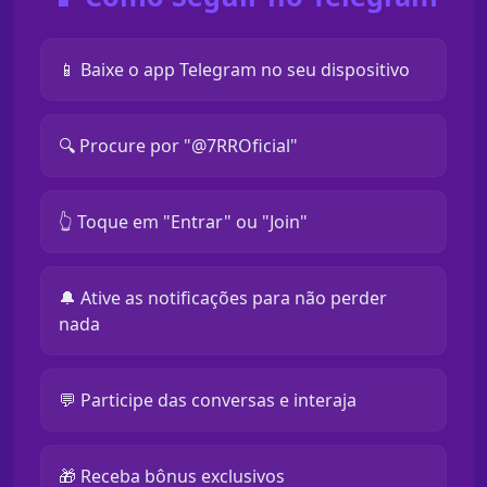
📱 Baixe o app Telegram no seu dispositivo
🔍 Procure por "@7RROficial"
👆 Toque em "Entrar" ou "Join"
🔔 Ative as notificações para não perder
nada
💬 Participe das conversas e interaja
🎁 Receba bônus exclusivos