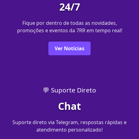
24/7
Fique por dentro de todas as novidades,
promoções e eventos da 7RR em tempo real!
Ver Notícias
💬 Suporte Direto
Chat
Suporte direto via Telegram, respostas rápidas e
atendimento personalizado!