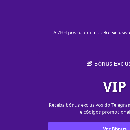
A 7HH possui um modelo exclusivo 
🎁 Bônus Exclu
VIP
Receba bônus exclusivos do Telegra
e códigos promocionai
Ver Bônus