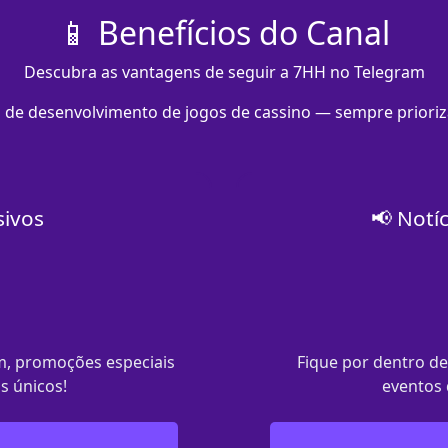
📱 Benefícios do Canal
Descubra as vantagens de seguir a 7HH no Telegram
de desenvolvimento de jogos de cassino — sempre prioriza
sivos
📢 Notí
m, promoções especiais
Fique por dentro d
s únicos!
eventos 