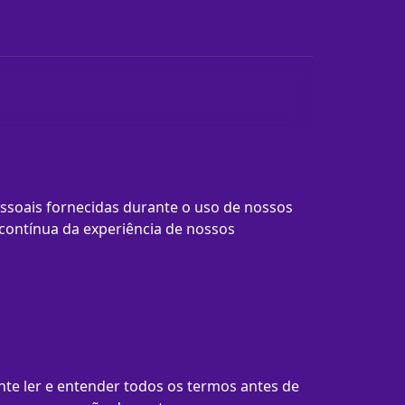
ssoais fornecidas durante o uso de nossos
 contínua da experiência de nossos
te ler e entender todos os termos antes de