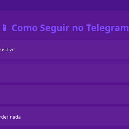
📱 Como Seguir no Telegram
ositivo
erder nada