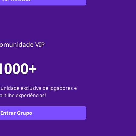
Comunidade VIP
1000+
unidade exclusiva de jogadores e
rtilhe experiências!
Entrar Grupo