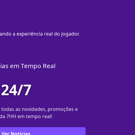
ndo a experiência real do jogador.
cias em Tempo Real
24/7
e todas as novidades, promoções e
da 7HH em tempo real!
Ver Notícias