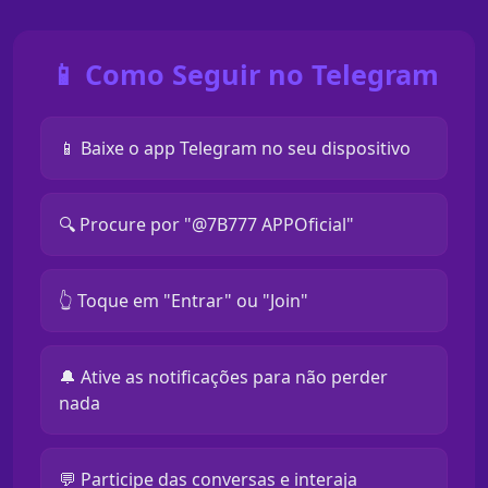
📱 Como Seguir no Telegram
📱 Baixe o app Telegram no seu dispositivo
🔍 Procure por "@7B777 APPOficial"
👆 Toque em "Entrar" ou "Join"
🔔 Ative as notificações para não perder
nada
💬 Participe das conversas e interaja