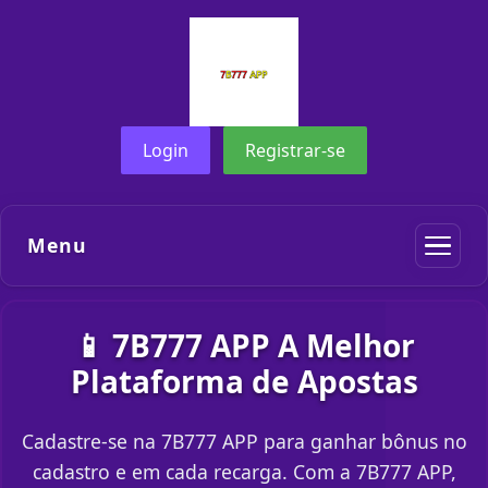
Login
Registrar-se
Menu
📱 7B777 APP A Melhor
Plataforma de Apostas
Cadastre-se na 7B777 APP para ganhar bônus no
cadastro e em cada recarga. Com a 7B777 APP,