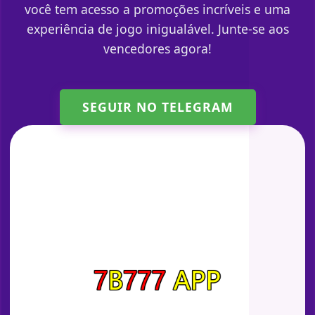
você tem acesso a promoções incríveis e uma
experiência de jogo inigualável. Junte-se aos
vencedores agora!
SEGUIR NO TELEGRAM