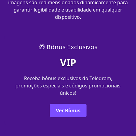
imagens são redimensionados dinamicamente para
garantir legibilidade e usabilidade em qualquer
dispositivo.
🎁 Bônus Exclusivos
VIP
Receba bônus exclusivos do Telegram,
promoções especiais e códigos promocionais
únicos!
Ver Bônus