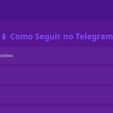
📱 Como Seguir no Telegram
ositivo