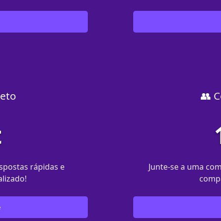
reto
👥 
t
espostas rápidas e
Junte-se a uma com
lizado!
compa
e