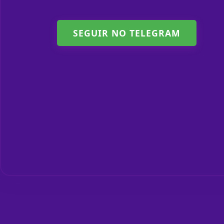
SEGUIR NO TELEGRAM