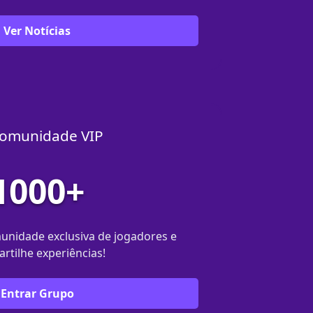
Ver Notícias
Comunidade VIP
1000+
unidade exclusiva de jogadores e
rtilhe experiências!
Entrar Grupo