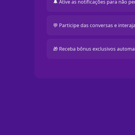
🔔 Ative as notificações para não p
💬 Participe das conversas e interaj
🎁 Receba bônus exclusivos autom