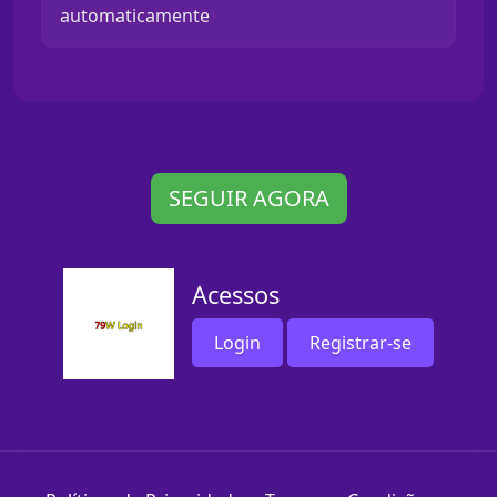
automaticamente
SEGUIR AGORA
Acessos
Login
Registrar-se