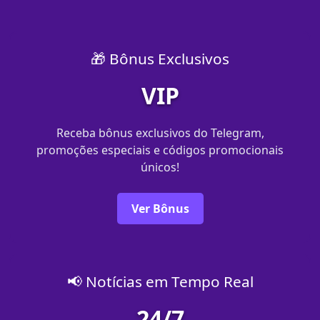
🎁 Bônus Exclusivos
VIP
Receba bônus exclusivos do Telegram,
promoções especiais e códigos promocionais
únicos!
Ver Bônus
📢 Notícias em Tempo Real
24/7