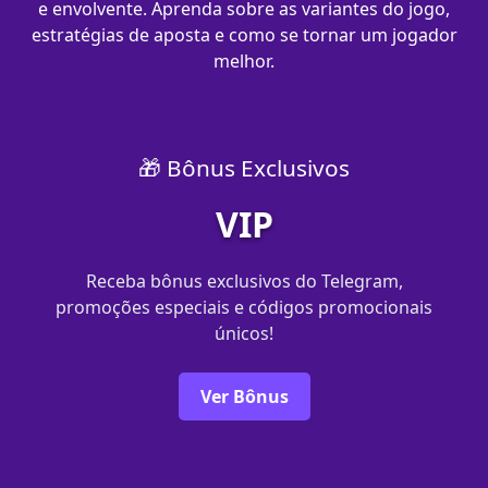
e envolvente. Aprenda sobre as variantes do jogo,
estratégias de aposta e como se tornar um jogador
melhor.
🎁 Bônus Exclusivos
VIP
Receba bônus exclusivos do Telegram,
promoções especiais e códigos promocionais
únicos!
Ver Bônus