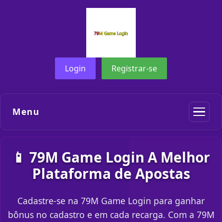
Login
Registrar-se
Menu
📱 79M Game Login A Melhor
Plataforma de Apostas
Cadastre-se na 79M Game Login para ganhar
bônus no cadastro e em cada recarga. Com a 79M