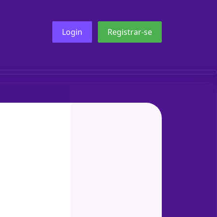
Login
Registrar-se