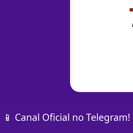
📱 Canal Oficial no Telegram!