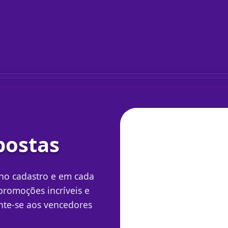
postas
no cadastro e em cada
promoções incríveis e
unte-se aos vencedores