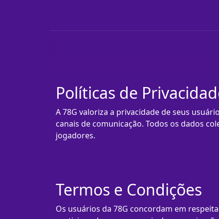
Políticas de Privacida
A 78G valoriza a privacidade de seus usuár
canais de comunicação. Todos os dados cole
jogadores.
Termos e Condições
Os usuários da 78G concordam em respeitar 