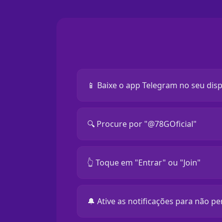
📱 Baixe o app Telegram no seu disp
🔍 Procure por "@78GOficial"
👆 Toque em "Entrar" ou "Join"
🔔 Ative as notificações para não p