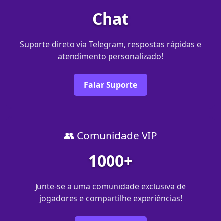
Chat
Suporte direto via Telegram, respostas rápidas e
atendimento personalizado!
Falar Suporte
👥 Comunidade VIP
1000+
Junte-se a uma comunidade exclusiva de
jogadores e compartilhe experiências!