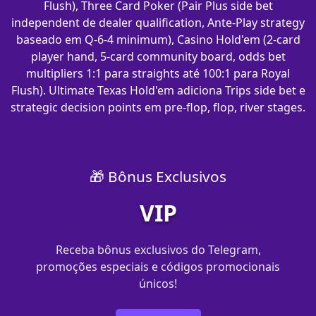
Flush), Three Card Poker (Pair Plus side bet
independent de dealer qualification, Ante-Play strategy
baseado em Q-6-4 minimum), Casino Hold'em (2-card
player hand, 5-card community board, odds bet
multipliers 1:1 para straights até 100:1 para Royal
Flush). Ultimate Texas Hold'em adiciona Trips side bet e
strategic decision points em pre-flop, flop, river stages.
🎁 Bônus Exclusivos
VIP
Receba bônus exclusivos do Telegram,
promoções especiais e códigos promocionais
únicos!