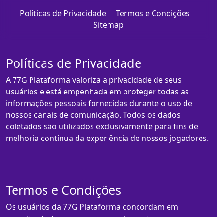
Políticas de Privacidade
Termos e Condições
Sitemap
Políticas de Privacidade
A 77G Plataforma valoriza a privacidade de seus
usuários e está empenhada em proteger todas as
informações pessoais fornecidas durante o uso de
nossos canais de comunicação. Todos os dados
coletados são utilizados exclusivamente para fins de
melhoria contínua da experiência de nossos jogadores.
Termos e Condições
Os usuários da 77G Plataforma concordam em