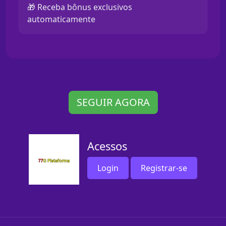
🎁 Receba bônus exclusivos
automaticamente
SEGUIR AGORA
Acessos
Login
Registrar-se