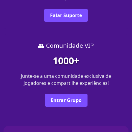
Falar Suporte
👥 Comunidade VIP
1000+
Junte-se a uma comunidade exclusiva de
jogadores e compartilhe experiências!
Entrar Grupo