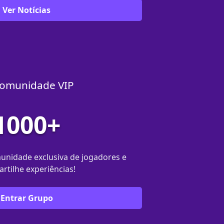
Ver Notícias
Comunidade VIP
1000+
unidade exclusiva de jogadores e
rtilhe experiências!
Entrar Grupo