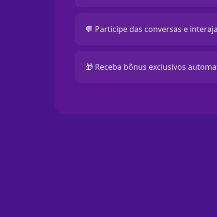
💬 Participe das conversas e interaj
🎁 Receba bônus exclusivos autom