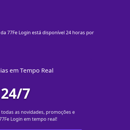
m
da 77Fe Login está disponível 24 horas por
cias em Tempo Real
24/7
e todas as novidades, promoções e
77Fe Login em tempo real!