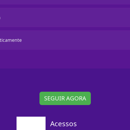
a
aticamente
SEGUIR AGORA
Acessos