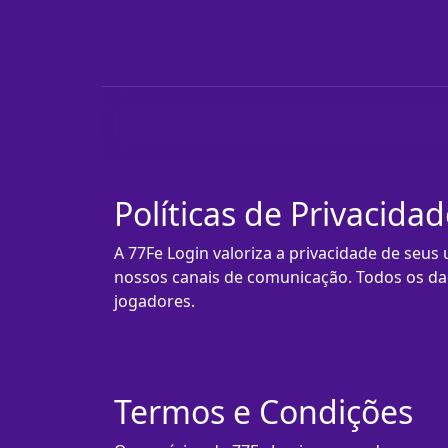
Políticas de Privacida
A 77Fe Login valoriza a privacidade de seu
nossos canais de comunicação. Todos os dad
jogadores.
Termos e Condições