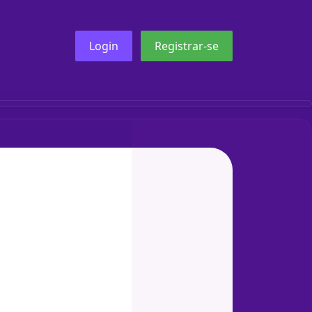
Login
Registrar-se