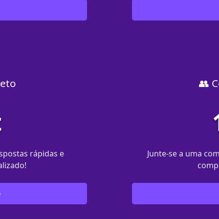
reto
👥 
t
espostas rápidas e
Junte-se a uma com
lizado!
compa
e