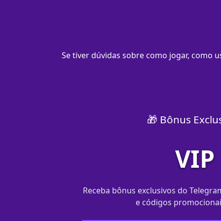
Se tiver dúvidas sobre como jogar, como u
🎁 Bônus Exclu
VIP
Receba bônus exclusivos do Telegra
e códigos promocionai