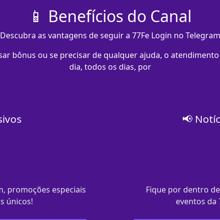
📱 Benefícios do Canal
Descubra as vantagens de seguir a 77Fe Login no Telegra
sar bônus ou se precisar de qualquer ajuda, o atendimento 
dia, todos os dias, por
sivos
📢 Notí
m, promoções especiais
Fique por dentro d
s únicos!
eventos da 