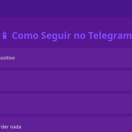
📱 Como Seguir no Telegram
ositivo
erder nada