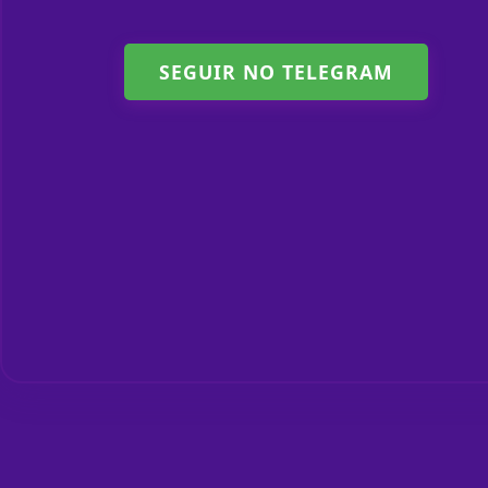
SEGUIR NO TELEGRAM