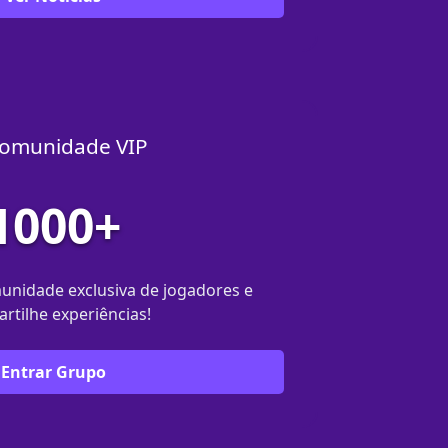
Comunidade VIP
1000+
unidade exclusiva de jogadores e
rtilhe experiências!
Entrar Grupo