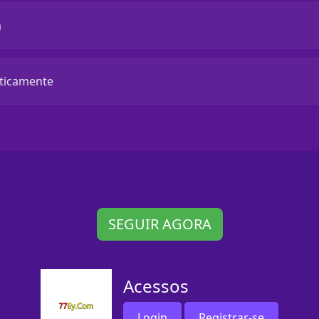
a
aticamente
SEGUIR AGORA
Acessos
Login
Registrar-se