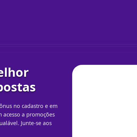
elhor
postas
ônus no cadastro e em
m acesso a promoções
ualável. Junte-se aos