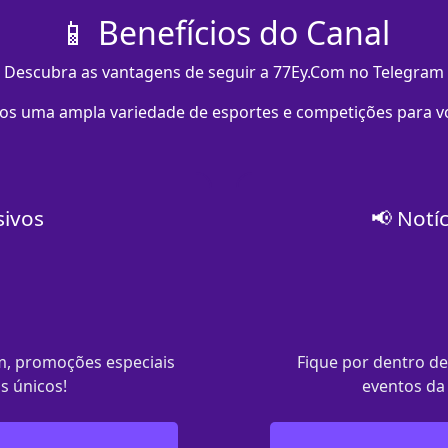
📱 Benefícios do Canal
Descubra as vantagens de seguir a 77Ey.Com no Telegram
s uma ampla variedade de esportes e competições para você
sivos
📢 Notí
m, promoções especiais
Fique por dentro d
s únicos!
eventos da