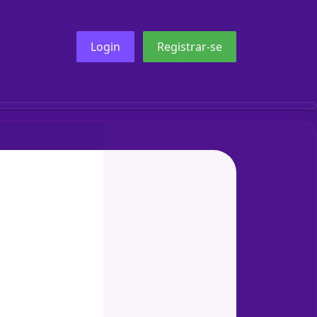
Login
Registrar-se