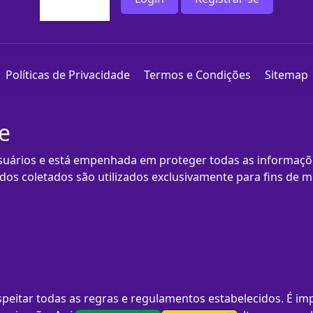
Políticas de Privacidade
Termos e Condições
Sitemap
de
usuários e está empenhada em proteger todas as informaçõ
os coletados são utilizados exclusivamente para fins de m
eitar todas as regras e regulamentos estabelecidos. É imp