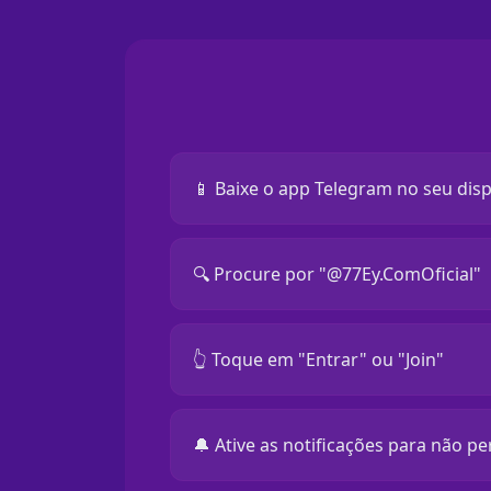
📱 Baixe o app Telegram no seu disp
🔍 Procure por "@77Ey.ComOficial"
👆 Toque em "Entrar" ou "Join"
🔔 Ative as notificações para não p