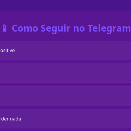
📱 Como Seguir no Telegram
ositivo
erder nada