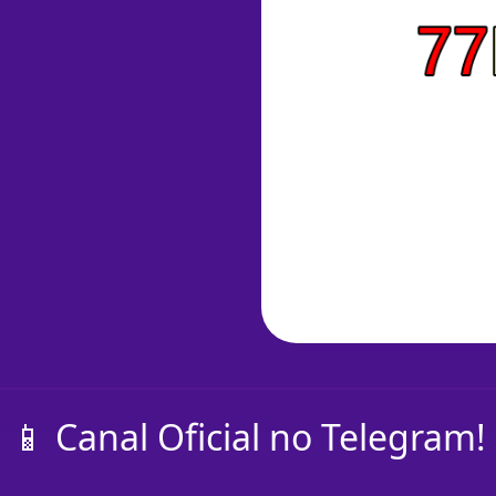
📱 Canal Oficial no Telegram!