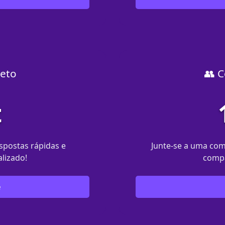
reto
👥 
t
espostas rápidas e
Junte-se a uma com
lizado!
compa
e