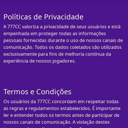
Políticas de Privacidade
A 777CC valoriza a privacidade de seus usuários e está
empenhada em proteger todas as informações
pessoais fornecidas durante o uso de nossos canais de
comunicação. Todos os dados coletados são utilizados
exclusivamente para fins de melhoria contínua da
experiência de nossos jogadores.
Termos e Condições
Os usuários da 777CC concordam em respeitar todas
as regras e regulamentos estabelecidos. É importante
ler e entender todos os termos antes de participar de
nossos canais de comunicação. A violação destes