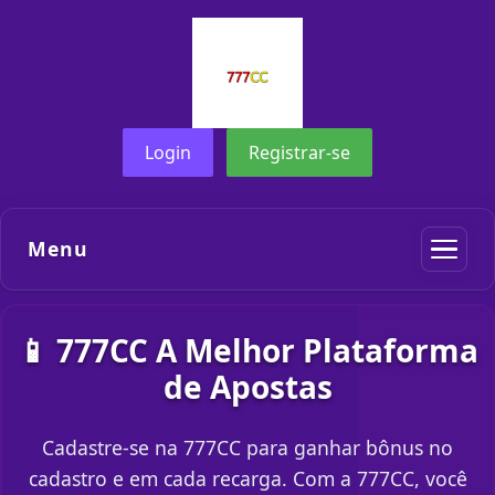
Login
Registrar-se
Menu
📱 777CC A Melhor Plataforma
de Apostas
Cadastre-se na 777CC para ganhar bônus no
cadastro e em cada recarga. Com a 777CC, você