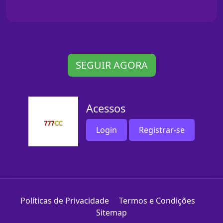
SEGUIR AGORA
Acessos
Login
Registrar-se
Políticas de Privacidade
Termos e Condições
Sitemap