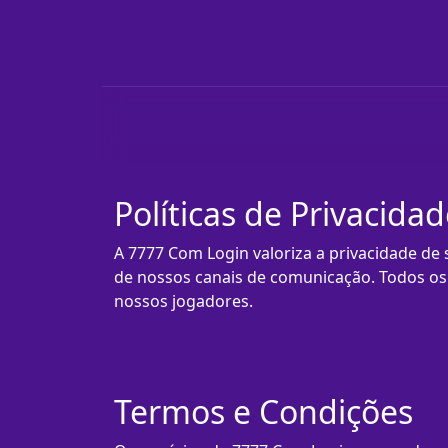
Políticas de Privacida
A 7777 Com Login valoriza a privacidade de
de nossos canais de comunicação. Todos os 
nossos jogadores.
Termos e Condições