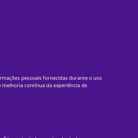
ormações pessoais fornecidas durante o uso
e melhoria contínua da experiência de