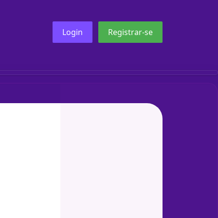
Login
Registrar-se