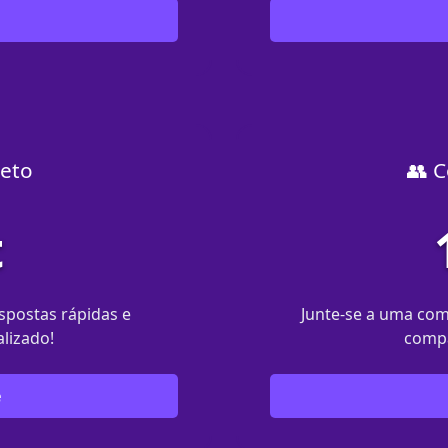
reto
👥 
t
espostas rápidas e
Junte-se a uma com
lizado!
compa
e