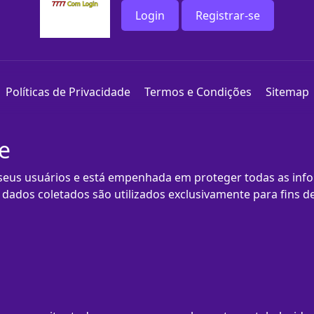
Login
Registrar-se
Políticas de Privacidade
Termos e Condições
Sitemap
de
 seus usuários e está empenhada em proteger todas as inf
dados coletados são utilizados exclusivamente para fins d