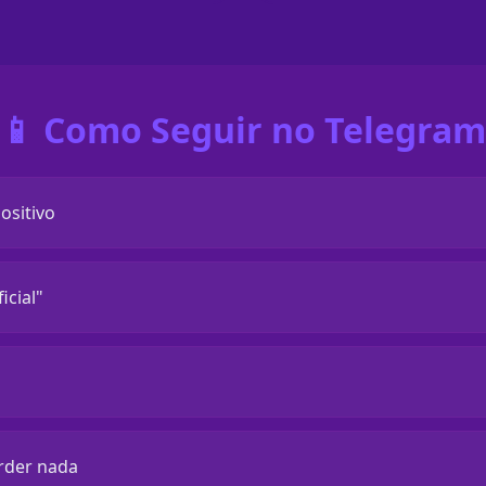
📱 Como Seguir no Telegram
ositivo
cial"
erder nada