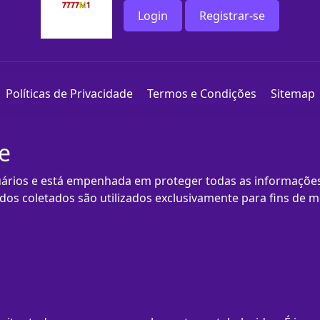
Login
Registrar-se
Políticas de Privacidade
Termos e Condições
Sitemap
de
suários e está empenhada em proteger todas as informações
os coletados são utilizados exclusivamente para fins de m