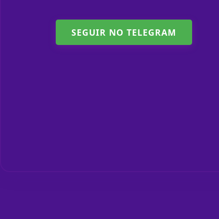
SEGUIR NO TELEGRAM