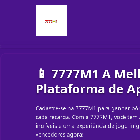
📱 7777M1 A Mel
Plataforma de A
Cadastre-se na 7777M1 para ganhar bô
cada recarga. Com a 7777M1, você tem
incríveis e uma experiência de jogo inig
vencedores agora!