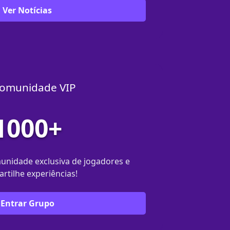
Ver Notícias
Comunidade VIP
1000+
unidade exclusiva de jogadores e
rtilhe experiências!
Entrar Grupo