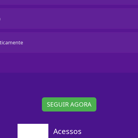
a
aticamente
SEGUIR AGORA
Acessos