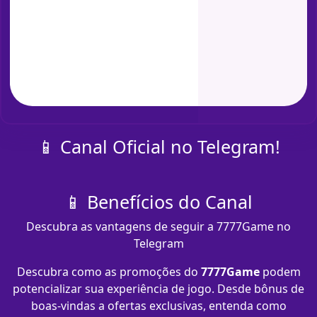
📱 Canal Oficial no Telegram!
📱 Benefícios do Canal
Descubra as vantagens de seguir a 7777Game no
Telegram
Descubra como as promoções do
7777Game
podem
potencializar sua experiência de jogo. Desde bônus de
boas-vindas a ofertas exclusivas, entenda como