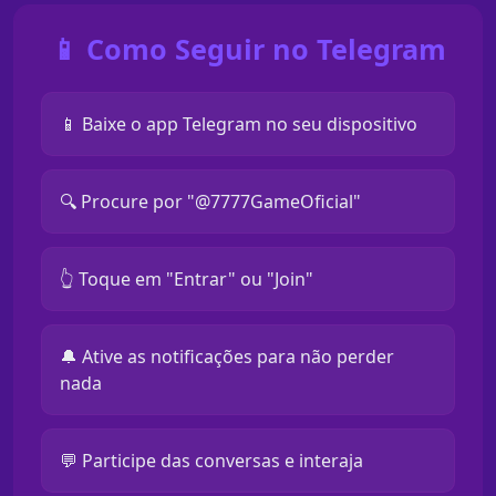
📱 Como Seguir no Telegram
📱 Baixe o app Telegram no seu dispositivo
🔍 Procure por "@7777GameOficial"
👆 Toque em "Entrar" ou "Join"
🔔 Ative as notificações para não perder
nada
💬 Participe das conversas e interaja