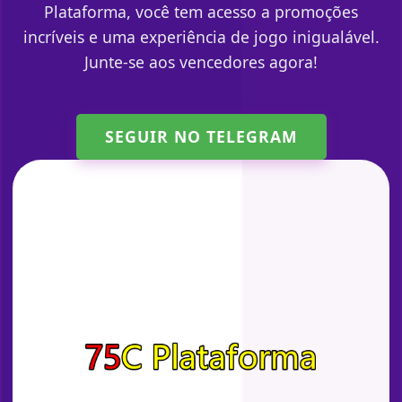
Plataforma, você tem acesso a promoções
incríveis e uma experiência de jogo inigualável.
Junte-se aos vencedores agora!
SEGUIR NO TELEGRAM