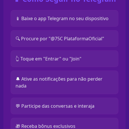
📱 Baixe o app Telegram no seu dispositivo
🔍 Procure por "@75C PlataformaOficial"
👆 Toque em "Entrar" ou "Join"
🔔 Ative as notificações para não perder
nada
💬 Participe das conversas e interaja
🎁 Receba bônus exclusivos