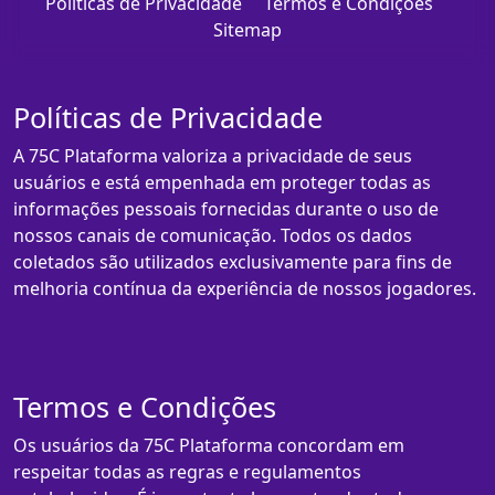
Políticas de Privacidade
Termos e Condições
Sitemap
Políticas de Privacidade
A 75C Plataforma valoriza a privacidade de seus
usuários e está empenhada em proteger todas as
informações pessoais fornecidas durante o uso de
nossos canais de comunicação. Todos os dados
coletados são utilizados exclusivamente para fins de
melhoria contínua da experiência de nossos jogadores.
Termos e Condições
Os usuários da 75C Plataforma concordam em
respeitar todas as regras e regulamentos