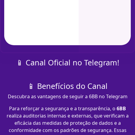
📱 Canal Oficial no Telegram!
📱 Benefícios do Canal
Descubra as vantagens de seguir a 6BB no Telegram
Para reforçar a segurança e a transparência, o
6BB
realiza auditorias internas e externas, que verificam a
eficácia das medidas de proteção de dados e a
conformidade com os padrões de segurança. Essas