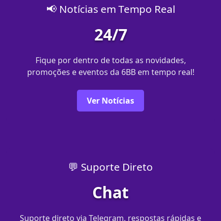
📢 Notícias em Tempo Real
24/7
Fique por dentro de todas as novidades,
promoções e eventos da 6BB em tempo real!
Ver Notícias
💬 Suporte Direto
Chat
Suporte direto via Telegram, respostas rápidas e