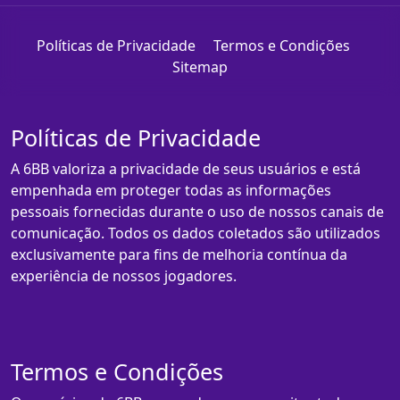
Políticas de Privacidade
Termos e Condições
Sitemap
Políticas de Privacidade
A 6BB valoriza a privacidade de seus usuários e está
empenhada em proteger todas as informações
pessoais fornecidas durante o uso de nossos canais de
comunicação. Todos os dados coletados são utilizados
exclusivamente para fins de melhoria contínua da
experiência de nossos jogadores.
Termos e Condições