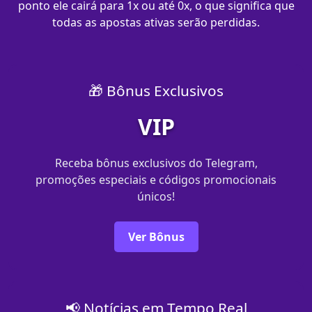
ponto ele cairá para 1x ou até 0x, o que significa que
todas as apostas ativas serão perdidas.
🎁 Bônus Exclusivos
VIP
Receba bônus exclusivos do Telegram,
promoções especiais e códigos promocionais
únicos!
Ver Bônus
📢 Notícias em Tempo Real