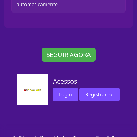
automaticamente
SEGUIR AGORA
Acessos
Login
Registrar-se