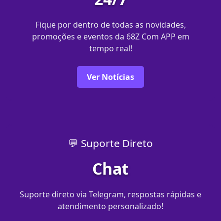
Fique por dentro de todas as novidades,
promoções e eventos da 68Z Com APP em
tempo real!
Ver Notícias
💬 Suporte Direto
Chat
Suporte direto via Telegram, respostas rápidas e
atendimento personalizado!