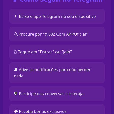
📱 Baixe o app Telegram no seu dispositivo
🔍 Procure por "@68Z Com APPOficial"
👆 Toque em "Entrar" ou "Join"
🔔 Ative as notificações para não perder
nada
💬 Participe das conversas e interaja
🎁 Receba bônus exclusivos