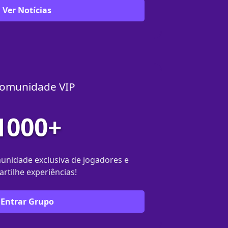
Ver Notícias
Comunidade VIP
1000+
unidade exclusiva de jogadores e
rtilhe experiências!
Entrar Grupo