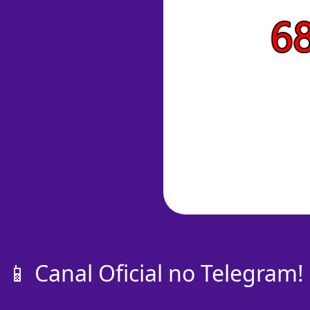
📱 Canal Oficial no Telegram!