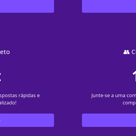
reto
👥 
t
espostas rápidas e
Junte-se a uma com
lizado!
compa
e