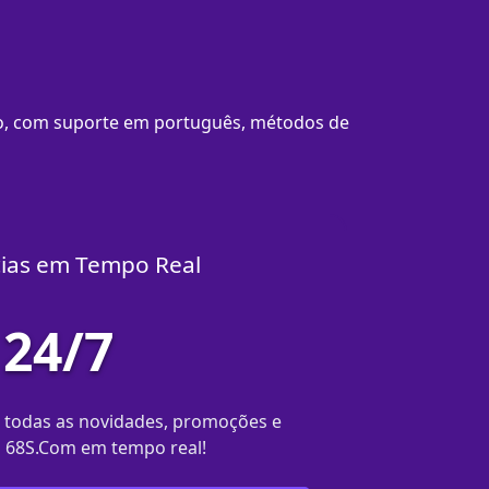
ro, com suporte em português, métodos de
cias em Tempo Real
24/7
e todas as novidades, promoções e
 68S.Com em tempo real!