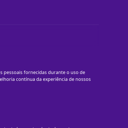
s pessoais fornecidas durante o uso de
elhoria contínua da experiência de nossos