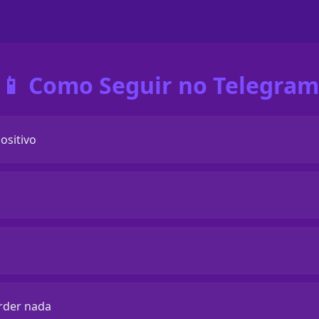
📱 Como Seguir no Telegram
ositivo
erder nada