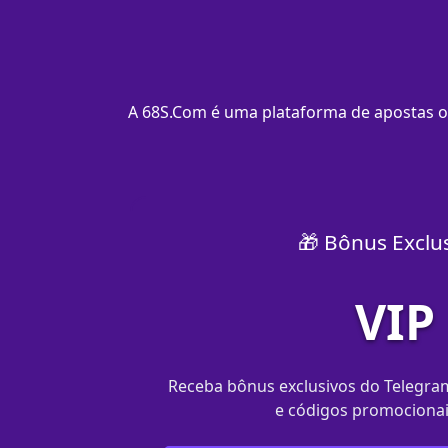
A 68S.Com é uma plataforma de apostas on
🎁 Bônus Exclu
VIP
Receba bônus exclusivos do Telegra
e códigos promocionai