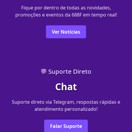
Fique por dentro de todas as novidades,
promoções e eventos da 688F em tempo real!
Ver Notícias
💬 Suporte Direto
Chat
Suporte direto via Telegram, respostas rápidas e
atendimento personalizado!
Falar Suporte