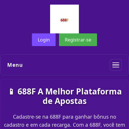
Login
Registrar-se
Menu
📱 688F A Melhor Plataforma
de Apostas
Cadastre-se na 688F para ganhar bônus no
cadastro e em cada recarga. Com a 688F, você tem