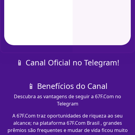
📱 Canal Oficial no Telegram!
📱 Benefícios do Canal
Descubra as vantagens de seguir a 67F.Com no
Telegram
A 67F.Com traz oportunidades de riqueza ao seu
alcance; na plataforma 67F.Com Brasil , grandes
prêmios são frequentes e mudar de vida ficou muito