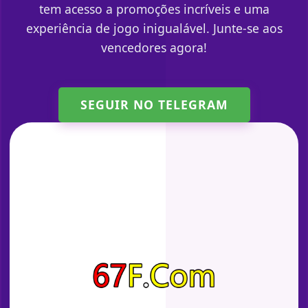
tem acesso a promoções incríveis e uma
experiência de jogo inigualável. Junte-se aos
vencedores agora!
SEGUIR NO TELEGRAM