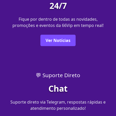
24/7
Fique por dentro de todas as novidades,
promoções e eventos da 66Vip em tempo real!
Ver Notícias
💬 Suporte Direto
Chat
Suporte direto via Telegram, respostas rápidas e
atendimento personalizado!