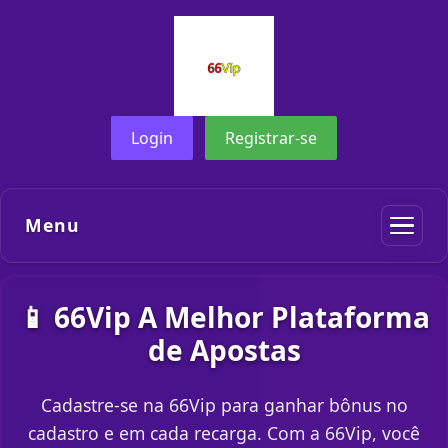
Login
Registrar-se
Menu
📱 66Vip A Melhor Plataforma
de Apostas
Cadastre-se na 66Vip para ganhar bônus no
cadastro e em cada recarga. Com a 66Vip, você