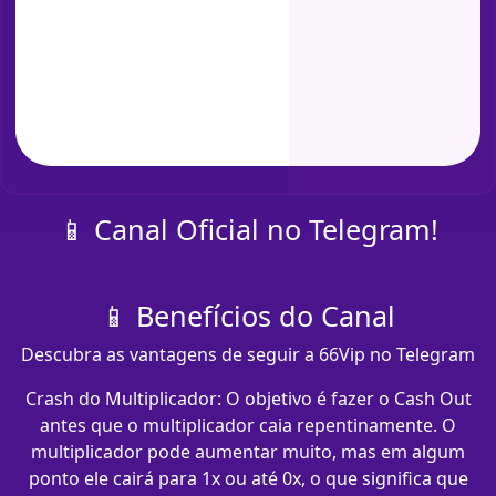
📱 Canal Oficial no Telegram!
📱 Benefícios do Canal
Descubra as vantagens de seguir a 66Vip no Telegram
Crash do Multiplicador: O objetivo é fazer o Cash Out
antes que o multiplicador caia repentinamente. O
multiplicador pode aumentar muito, mas em algum
ponto ele cairá para 1x ou até 0x, o que significa que