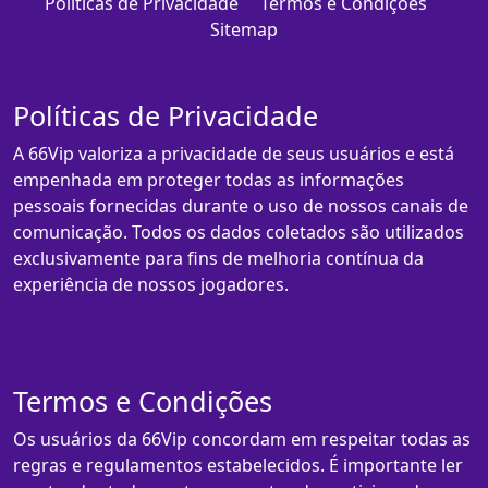
Políticas de Privacidade
Termos e Condições
Sitemap
Políticas de Privacidade
A 66Vip valoriza a privacidade de seus usuários e está
empenhada em proteger todas as informações
pessoais fornecidas durante o uso de nossos canais de
comunicação. Todos os dados coletados são utilizados
exclusivamente para fins de melhoria contínua da
experiência de nossos jogadores.
Termos e Condições
Os usuários da 66Vip concordam em respeitar todas as
regras e regulamentos estabelecidos. É importante ler