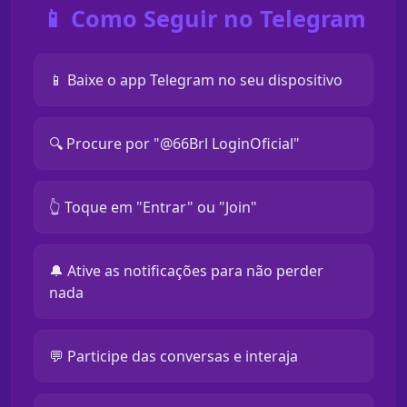
📱 Como Seguir no Telegram
📱 Baixe o app Telegram no seu dispositivo
🔍 Procure por "@66Brl LoginOficial"
👆 Toque em "Entrar" ou "Join"
🔔 Ative as notificações para não perder
nada
💬 Participe das conversas e interaja