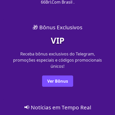
66Brl.Com Brasil .
🎁 Bônus Exclusivos
VIP
Receba bônus exclusivos do Telegram,
promoções especiais e códigos promocionais
únicos!
Ver Bônus
📢 Notícias em Tempo Real