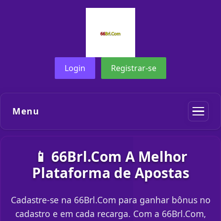
Login
Registrar-se
Menu
📱 66Brl.Com A Melhor
Plataforma de Apostas
Cadastre-se na 66Brl.Com para ganhar bônus no
cadastro e em cada recarga. Com a 66Brl.Com,