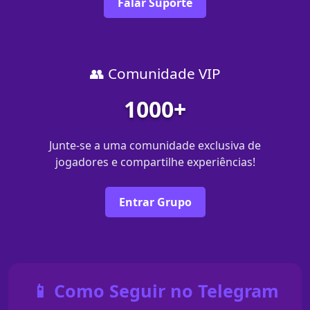
Falar Suporte
👥 Comunidade VIP
1000+
Junte-se a uma comunidade exclusiva de
jogadores e compartilhe experiências!
Entrar Grupo
📱 Como Seguir no Telegram