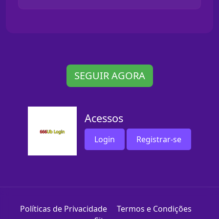
SEGUIR AGORA
Acessos
Login
Registrar-se
Políticas de Privacidade
Termos e Condições