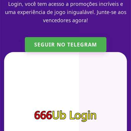
Login, você tem acesso a promoções incríveis e
uma experiência de jogo inigualável. Junte-se aos
vencedores agora!
SEGUIR NO TELEGRAM