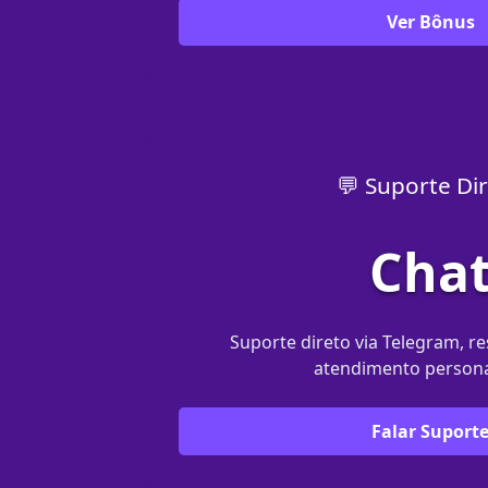
Ver Bônus
💬 Suporte Di
Cha
Suporte direto via Telegram, r
atendimento persona
Falar Suport