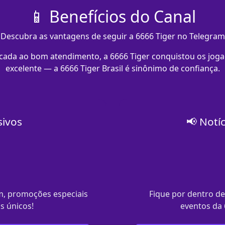
📱 Benefícios do Canal
Descubra as vantagens de seguir a 6666 Tiger no Telegram
da ao bom atendimento, a 6666 Tiger conquistou os jogad
excelente — a 6666 Tiger Brasil é sinônimo de confiança.
sivos
📢 Notí
m, promoções especiais
Fique por dentro d
s únicos!
eventos da 