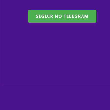
SEGUIR NO TELEGRAM