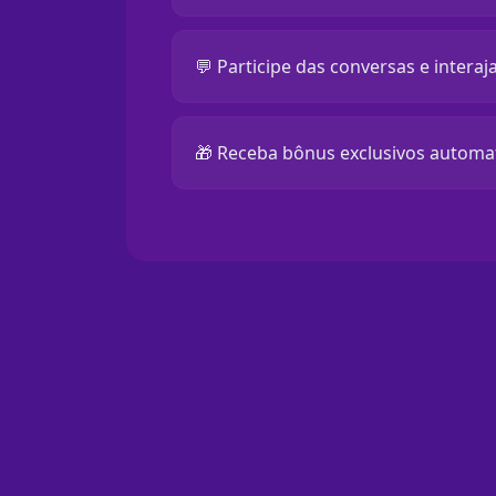
💬 Participe das conversas e interaj
🎁 Receba bônus exclusivos autom