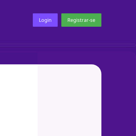
Login
Registrar-se