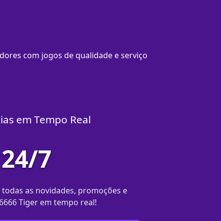
ores com jogos de qualidade e serviço
cias em Tempo Real
24/7
e todas as novidades, promoções e
6666 Tiger em tempo real!