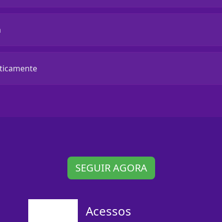
a
aticamente
SEGUIR AGORA
Acessos