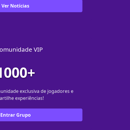
Ver Notícias
Comunidade VIP
1000+
unidade exclusiva de jogadores e
rtilhe experiências!
Entrar Grupo