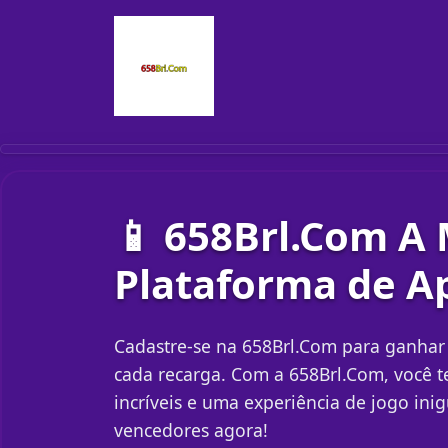
📱 658Brl.Com A
Plataforma de A
Cadastre-se na 658Brl.Com para ganhar
cada recarga. Com a 658Brl.Com, você 
incríveis e uma experiência de jogo inig
vencedores agora!