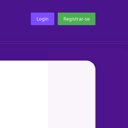
Login
Registrar-se