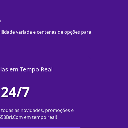
m
bilidade variada e centenas de opções para
cias em Tempo Real
24/7
e todas as novidades, promoções e
658Brl.Com em tempo real!