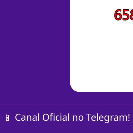
📱 Canal Oficial no Telegram!