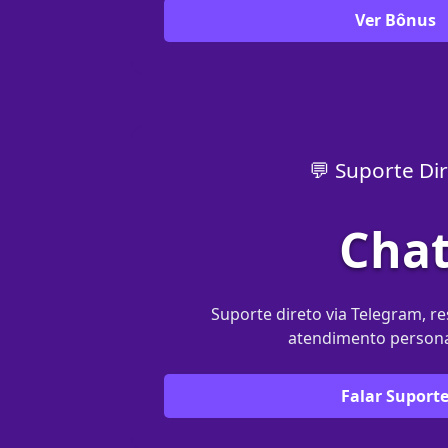
Ver Bônus
💬 Suporte Di
Cha
Suporte direto via Telegram, r
atendimento persona
Falar Suport