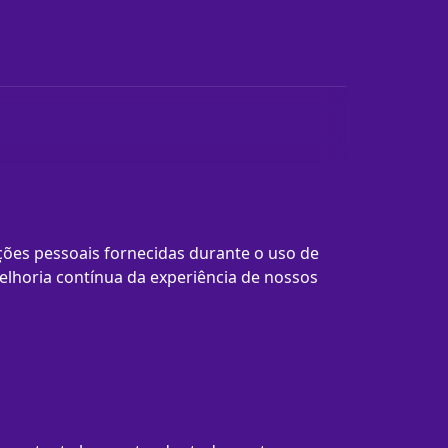
ções pessoais fornecidas durante o uso de
elhoria contínua da experiência de nossos