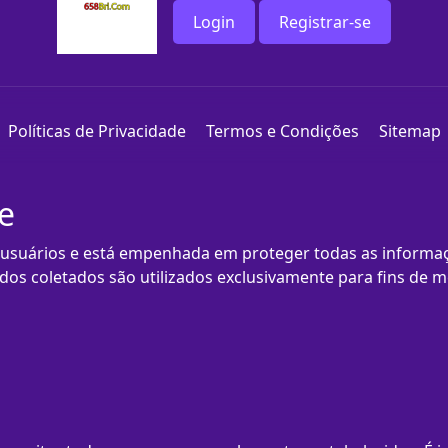
Login
Registrar-se
Políticas de Privacidade
Termos e Condições
Sitemap
de
s usuários e está empenhada em proteger todas as informa
os coletados são utilizados exclusivamente para fins de m