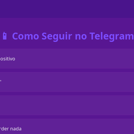
📱 Como Seguir no Telegram
ositivo
"
erder nada