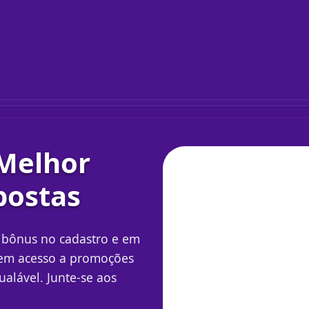
 Melhor
postas
 bônus no cadastro e em
tem acesso a promoções
ualável. Junte-se aos