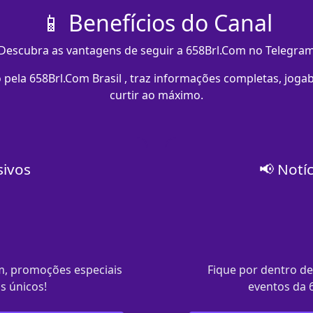
📱 Benefícios do Canal
Descubra as vantagens de seguir a 658Brl.Com no Telegra
pela 658Brl.Com Brasil , traz informações completas, joga
curtir ao máximo.
sivos
📢 Notí
m, promoções especiais
Fique por dentro d
s únicos!
eventos da 