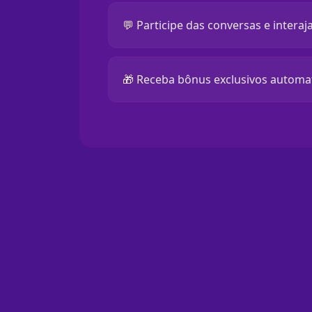
💬 Participe das conversas e interaj
🎁 Receba bônus exclusivos autom