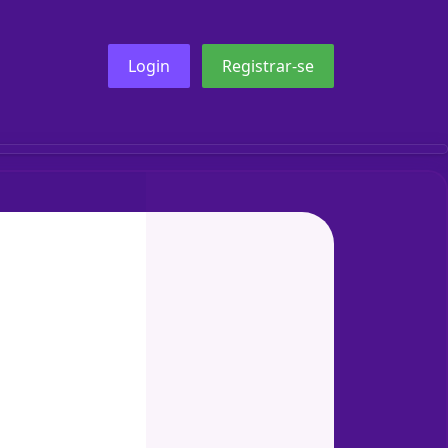
Login
Registrar-se