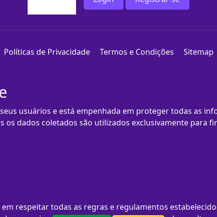
Políticas de Privacidade
Termos e Condições
Sitemap
de
e seus usuários e está empenhada em proteger todas as in
 os dados coletados são utilizados exclusivamente para fi
m respeitar todas as regras e regulamentos estabelecidos