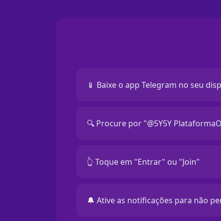
📱 Baixe o app Telegram no seu disp
🔍 Procure por "@5Y5Y PlataformaOf
👆 Toque em "Entrar" ou "Join"
🔔 Ative as notificações para não p