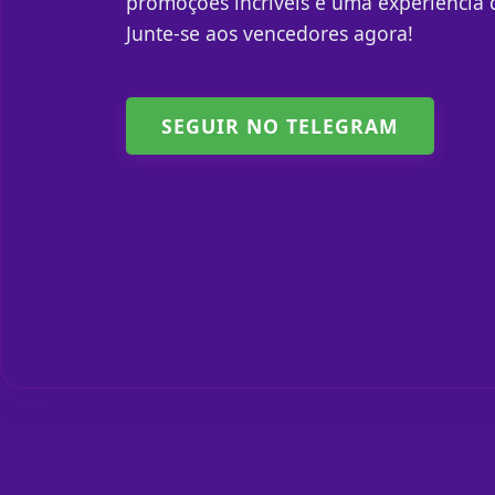
promoções incríveis e uma experiência d
Junte-se aos vencedores agora!
SEGUIR NO TELEGRAM