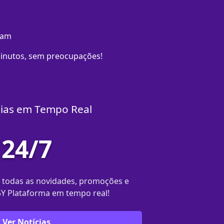
ram
minutos, sem preocupações!
cias em Tempo Real
24/7
e todas as novidades, promoções e
5Y Plataforma em tempo real!
Ver Notícias