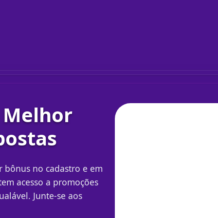
A Melhor
postas
r bônus no cadastro e em
 tem acesso a promoções
ualável. Junte-se aos