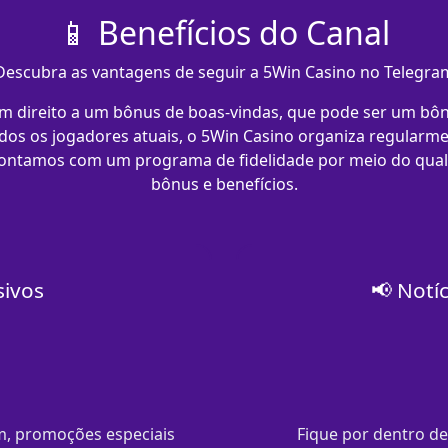
📱 Benefícios do Canal
Descubra as vantagens de seguir a 5Win Casino no Telegra
êm direito a um bônus de boas-vindas, que pode ser um bôn
odos os jogadores atuais, o 5Win Casino organiza regula
contamos com um programa de fidelidade por meio do qual
bônus e benefícios.
sivos
📢 Notí
m, promoções especiais
Fique por dentro d