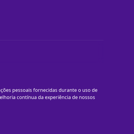
ações pessoais fornecidas durante o uso de
elhoria contínua da experiência de nossos