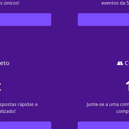
s únicos!
eventos da 
reto
👥 
t
espostas rápidas e
Junte-se a uma com
lizado!
compa
e