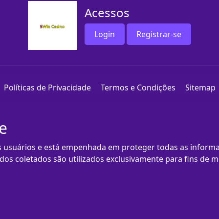
Acessos
Login
Registrar-se
Políticas de Privacidade
Termos e Condições
Sitemap
de
us usuários e está empenhada em proteger todas as inform
os coletados são utilizados exclusivamente para fins de m