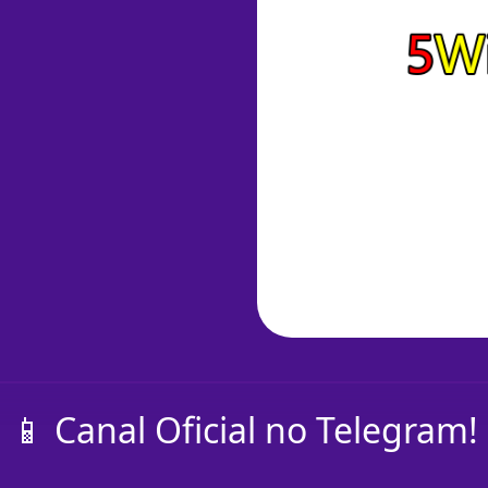
📱 Canal Oficial no Telegram!