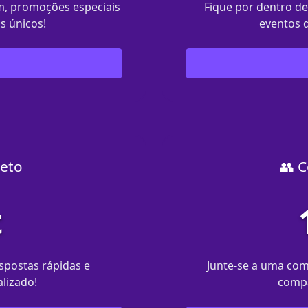
m, promoções especiais
Fique por dentro d
s únicos!
eventos 
reto
👥 
t
espostas rápidas e
Junte-se a uma com
lizado!
compa