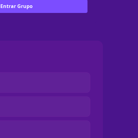
Entrar Grupo