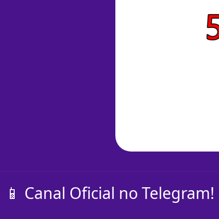
📱 Canal Oficial no Telegram!