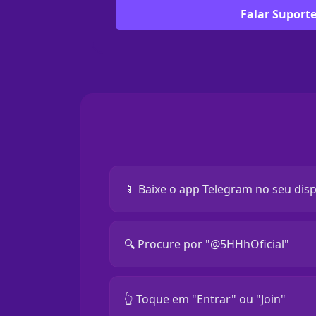
Falar Suport
📱 Baixe o app Telegram no seu disp
🔍 Procure por "@5HHhOficial"
👆 Toque em "Entrar" ou "Join"