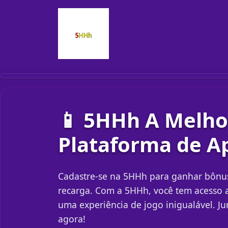
📱 5HHh A Melho
Plataforma de A
Cadastre-se na 5HHh para ganhar bônu
recarga. Com a 5HHh, você tem acesso a
uma experiência de jogo inigualável. J
agora!