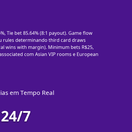
%, Tie bet 85.64% (8:1 payout). Game flow
bleau rules determinando third card draws
ural wins with margin). Minimum bets R$25,
 associated com Asian VIP rooms e European
cias em Tempo Real
24/7