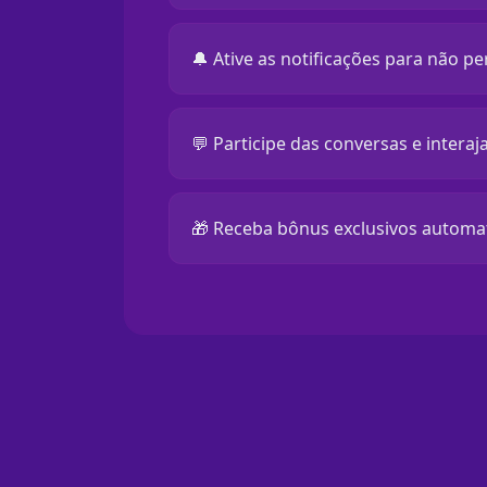
🔔 Ative as notificações para não p
💬 Participe das conversas e interaj
🎁 Receba bônus exclusivos autom