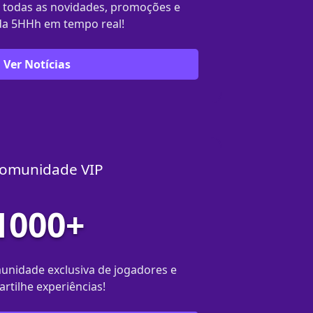
e todas as novidades, promoções e
da 5HHh em tempo real!
Ver Notícias
Comunidade VIP
1000+
unidade exclusiva de jogadores e
rtilhe experiências!