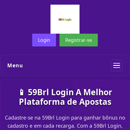
Login
Registrar-se
Menu
📱 59Brl Login A Melhor
Plataforma de Apostas
Cadastre-se na 59Brl Login para ganhar bônus no
cadastro e em cada recarga. Com a 59Brl Login,