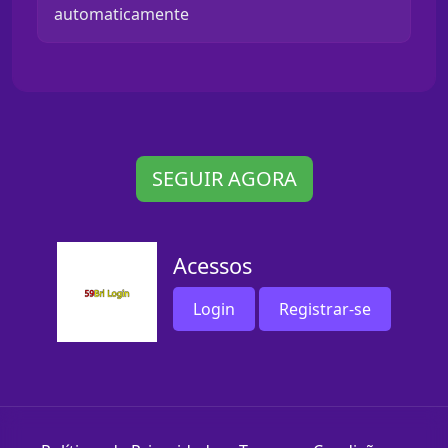
automaticamente
SEGUIR AGORA
Acessos
Login
Registrar-se