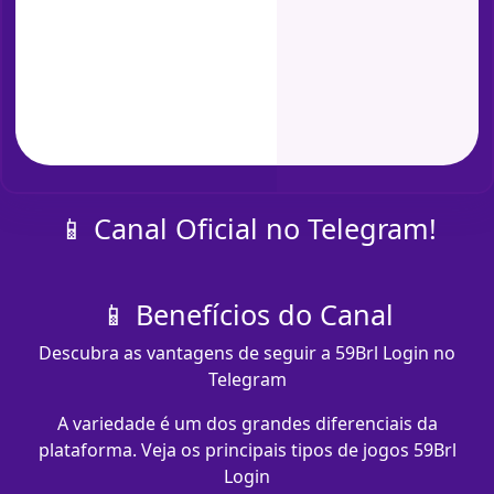
📱 Canal Oficial no Telegram!
📱 Benefícios do Canal
Descubra as vantagens de seguir a 59Brl Login no
Telegram
A variedade é um dos grandes diferenciais da
plataforma. Veja os principais tipos de jogos 59Brl
Login