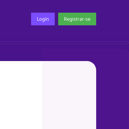
Login
Registrar-se