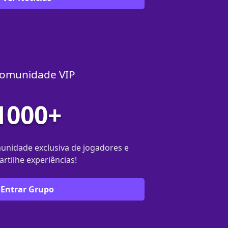
Comunidade VIP
1000+
unidade exclusiva de jogadores e
rtilhe experiências!
Entrar Grupo