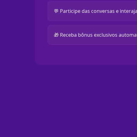
💬 Participe das conversas e interaj
🎁 Receba bônus exclusivos autom