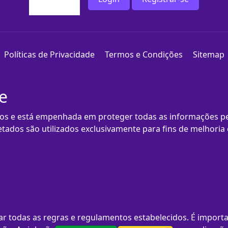
Políticas de Privacidade
Termos e Condições
Sitemap
de
rios e está empenhada em proteger todas as informações p
tados são utilizados exclusivamente para fins de melhoria
 todas as regras e regulamentos estabelecidos. É importa