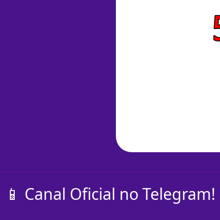
📱 Canal Oficial no Telegram!