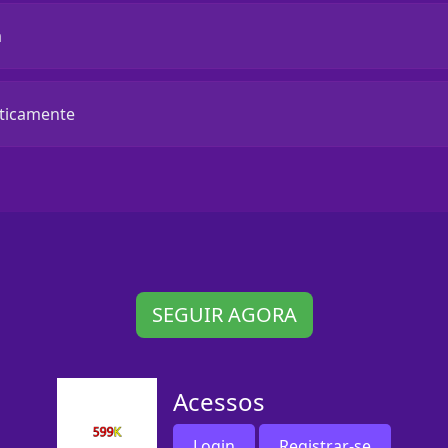
a
aticamente
SEGUIR AGORA
Acessos
Login
Registrar-se