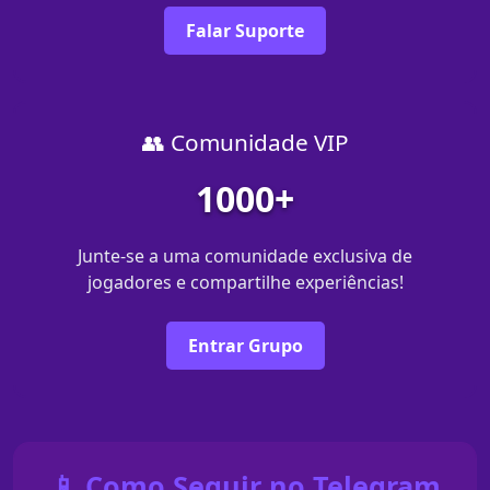
Falar Suporte
👥 Comunidade VIP
1000+
Junte-se a uma comunidade exclusiva de
jogadores e compartilhe experiências!
Entrar Grupo
📱 Como Seguir no Telegram