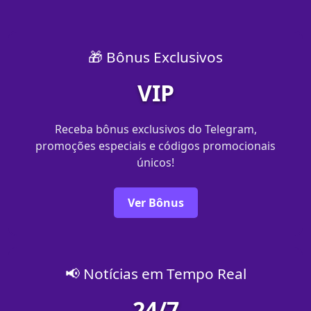
🎁 Bônus Exclusivos
VIP
Receba bônus exclusivos do Telegram,
promoções especiais e códigos promocionais
únicos!
Ver Bônus
📢 Notícias em Tempo Real
24/7