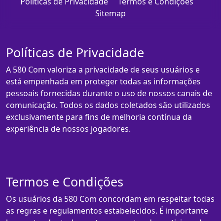
Políticas de Privacidade
Termos e Condições
Sitemap
Políticas de Privacidade
A 580 Com valoriza a privacidade de seus usuários e
está empenhada em proteger todas as informações
pessoais fornecidas durante o uso de nossos canais de
comunicação. Todos os dados coletados são utilizados
exclusivamente para fins de melhoria contínua da
experiência de nossos jogadores.
Termos e Condições
Os usuários da 580 Com concordam em respeitar todas
as regras e regulamentos estabelecidos. É importante