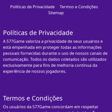
Políticas de Privacidade
Termos e Condições
Sitemap
Políticas de Privacidade
A 577Game valoriza a privacidade de seus usuários e
está empenhada em proteger todas as informações
pessoais fornecidas durante o uso de nossos canais de
comunicação. Todos os dados coletados são utilizados
exclusivamente para fins de melhoria contínua da
experiência de nossos jogadores.
Termos e Condições
Os usuários da 577Game concordam em respeitar