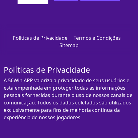
Políticas de Privacidade
Termos e Condições
Sitemap
Políticas de Privacidade
A 56Win APP valoriza a privacidade de seus usuários e
está empenhada em proteger todas as informações
pessoais fornecidas durante o uso de nossos canais de
comunicação. Todos os dados coletados são utilizados
exclusivamente para fins de melhoria contínua da
experiência de nossos jogadores.