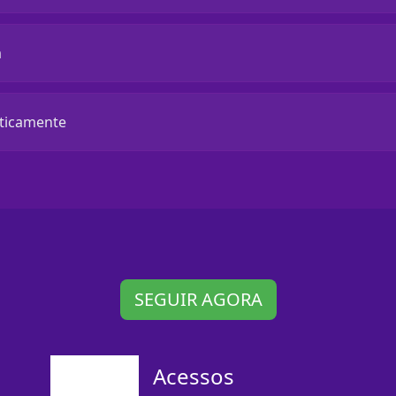
a
aticamente
SEGUIR AGORA
Acessos