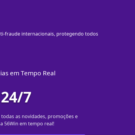
ti-fraude internacionais, protegendo todos
cias em Tempo Real
24/7
e todas as novidades, promoções e
a 56Win em tempo real!