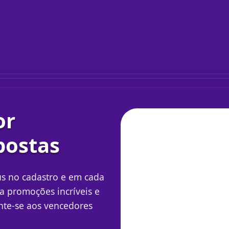
or
postas
s no cadastro e em cada
a promoções incríveis e
unte-se aos vencedores