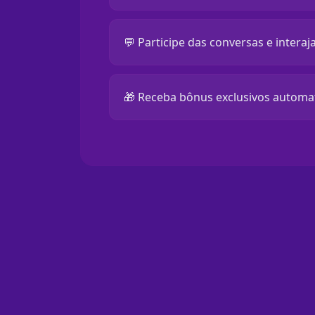
💬 Participe das conversas e interaj
🎁 Receba bônus exclusivos autom