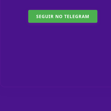
SEGUIR NO TELEGRAM