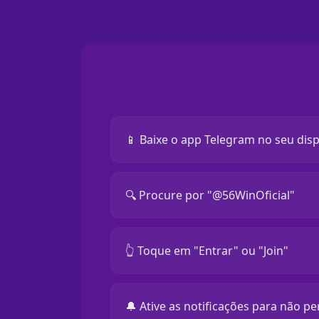
📱 Baixe o app Telegram no seu disp
🔍 Procure por "@56WinOficial"
👆 Toque em "Entrar" ou "Join"
🔔 Ative as notificações para não p