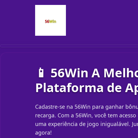
📱 56Win A Melh
Plataforma de A
Cadastre-se na 56Win para ganhar bônu
recarga. Com a 56Win, você tem acesso 
uma experiência de jogo inigualável. J
agora!