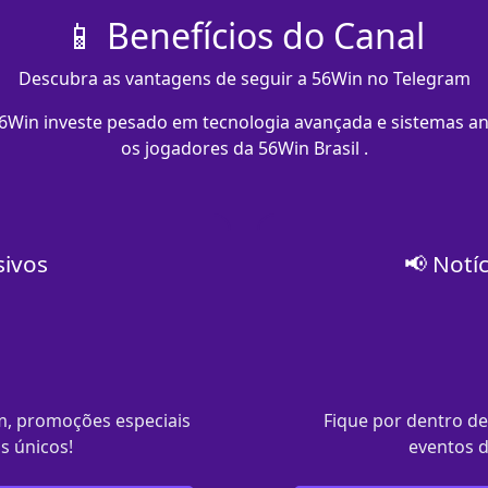
📱 Benefícios do Canal
Descubra as vantagens de seguir a 56Win no Telegram
 56Win investe pesado em tecnologia avançada e sistemas an
os jogadores da 56Win Brasil .
sivos
📢 Notí
m, promoções especiais
Fique por dentro d
s únicos!
eventos d