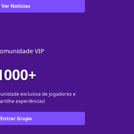
Ver Notícias
Comunidade VIP
1000+
unidade exclusiva de jogadores e
rtilhe experiências!
Entrar Grupo