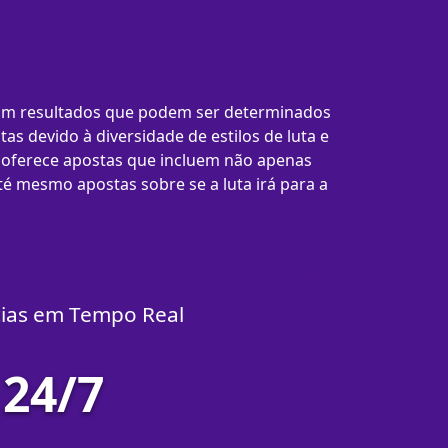
com resultados que podem ser determinados
 devido à diversidade de estilos de luta e
ma oferece apostas que incluem não apenas
é mesmo apostas sobre se a luta irá para a
cias em Tempo Real
24/7