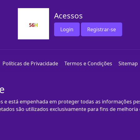
Acessos
Login
Registrar-se
Políticas de Privacidade
Termos e Condições
Sitemap
de
ios e está empenhada em proteger todas as informações pe
tados são utilizados exclusivamente para fins de melhoria