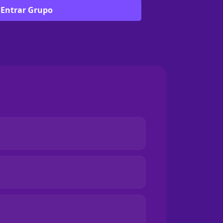
Entrar Grupo