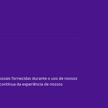
ssoais fornecidas durante o uso de nossos
 contínua da experiência de nossos