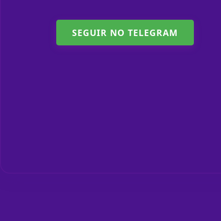
SEGUIR NO TELEGRAM