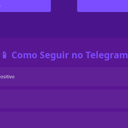
e
📱 Como Seguir no Telegram
ositivo