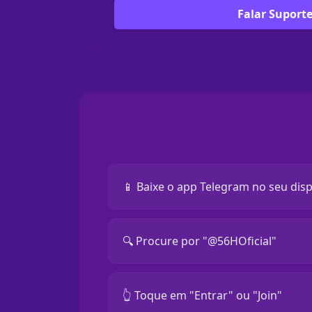
Falar Suport
📱 Baixe o app Telegram no seu disp
🔍 Procure por "@56HOficial"
👆 Toque em "Entrar" ou "Join"