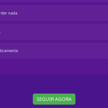
erder nada
a
aticamente
SEGUIR AGORA