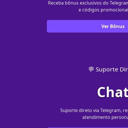
Receba bônus exclusivos do Telegra
e códigos promocionai
Ver Bônus
💬 Suporte Di
Cha
Suporte direto via Telegram, r
atendimento persona