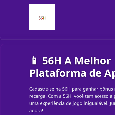
📱 56H A Melhor
Plataforma de A
Cadastre-se na 56H para ganhar bônus 
recarga. Com a 56H, você tem acesso a 
uma experiência de jogo inigualável. J
agora!