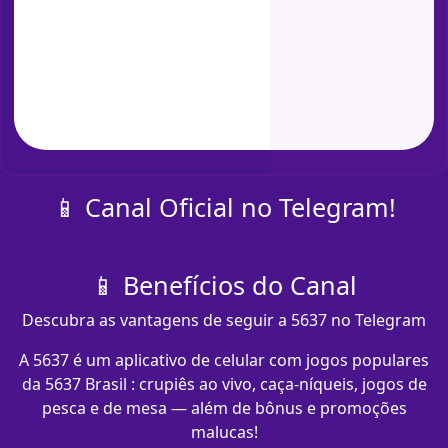
📱 Canal Oficial no Telegram!
📱 Benefícios do Canal
Descubra as vantagens de seguir a 5637 no Telegram
A 5637 é um aplicativo de celular com jogos populares
da 5637 Brasil : crupiês ao vivo, caça-níqueis, jogos de
pesca e de mesa — além de bônus e promoções
malucas!