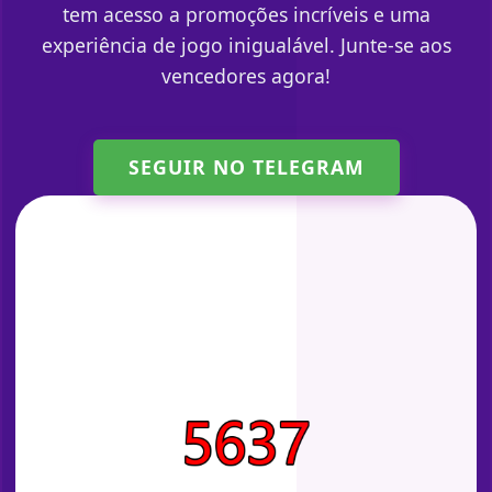
tem acesso a promoções incríveis e uma
experiência de jogo inigualável. Junte-se aos
vencedores agora!
SEGUIR NO TELEGRAM