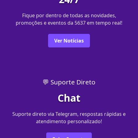
Fique por dentro de todas as novidades,
promoções e eventos da 5637 em tempo real!
Ver Notícias
💬 Suporte Direto
Chat
Suporte direto via Telegram, respostas rápidas e
atendimento personalizado!