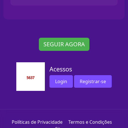
SEGUIR AGORA
Acessos
Login
Registrar-se
Políticas de Privacidade
Termos e Condições