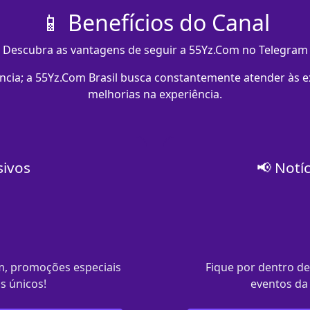
📱 Benefícios do Canal
Descubra as vantagens de seguir a 55Yz.Com no Telegram
cia; a 55Yz.Com Brasil busca constantemente atender às e
melhorias na experiência.
sivos
📢 Notí
m, promoções especiais
Fique por dentro d
s únicos!
eventos da