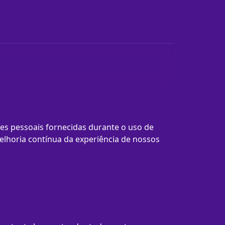
es pessoais fornecidas durante o uso de
elhoria contínua da experiência de nossos