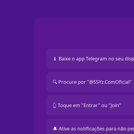
📱 Baixe o app Telegram no seu disp
🔍 Procure por "@55Yz.ComOficial"
👆 Toque em "Entrar" ou "Join"
🔔 Ative as notificações para não p