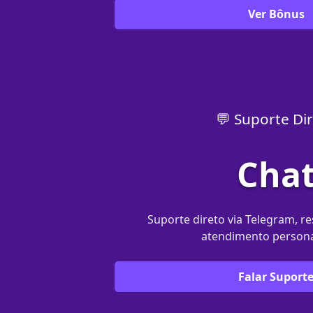
Ver Bônus
💬 Suporte Di
Cha
Suporte direto via Telegram, r
atendimento persona
Falar Suport