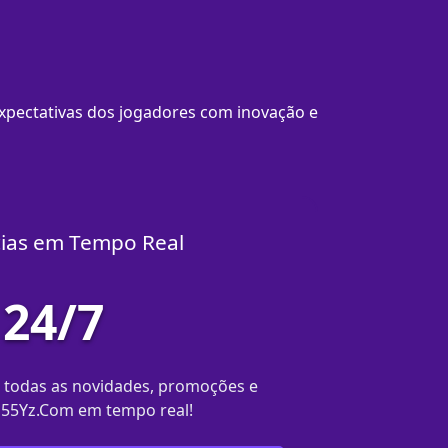
xpectativas dos jogadores com inovação e
cias em Tempo Real
24/7
e todas as novidades, promoções e
 55Yz.Com em tempo real!