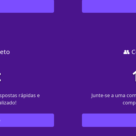
reto
👥 
t
espostas rápidas e
Junte-se a uma com
lizado!
compa
e