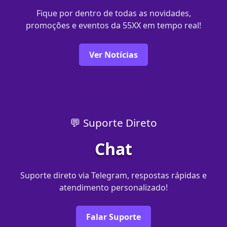
Fique por dentro de todas as novidades,
promoções e eventos da 55XX em tempo real!
Ver Notícias
💬 Suporte Direto
Chat
Suporte direto via Telegram, respostas rápidas e
atendimento personalizado!
Falar Suporte