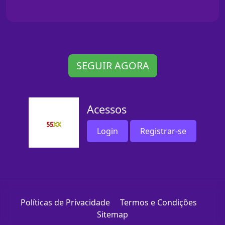
SEGUIR AGORA
Acessos
Login
Registrar-se
Políticas de Privacidade
Termos e Condições
Sitemap