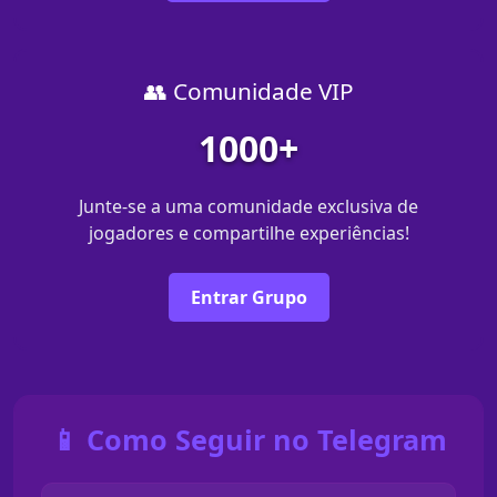
👥 Comunidade VIP
1000+
Junte-se a uma comunidade exclusiva de
jogadores e compartilhe experiências!
Entrar Grupo
📱 Como Seguir no Telegram