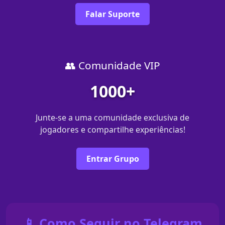
Falar Suporte
👥 Comunidade VIP
1000+
Junte-se a uma comunidade exclusiva de
jogadores e compartilhe experiências!
Entrar Grupo
📱 Como Seguir no Telegram