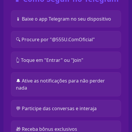
📱 Baixe o app Telegram no seu dispositivo
🔍 Procure por "@555U.ComOficial"
👆 Toque em "Entrar" ou "Join"
🔔 Ative as notificações para não perder
nada
💬 Participe das conversas e interaja
🎁 Receba bônus exclusivos