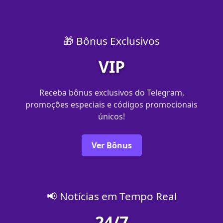
🎁 Bônus Exclusivos
VIP
Receba bônus exclusivos do Telegram,
promoções especiais e códigos promocionais
únicos!
Ver Bônus
📢 Notícias em Tempo Real
24/7