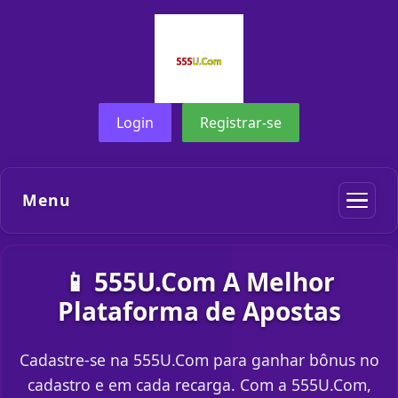
Login
Registrar-se
Menu
📱 555U.Com A Melhor
Plataforma de Apostas
Cadastre-se na 555U.Com para ganhar bônus no
cadastro e em cada recarga. Com a 555U.Com,