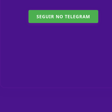
SEGUIR NO TELEGRAM