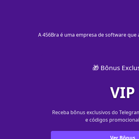
A 456Bra é uma empresa de software que at
🎁 Bônus Exclu
VIP
Receba bônus exclusivos do Telegra
e códigos promocionai
Ver Bônus