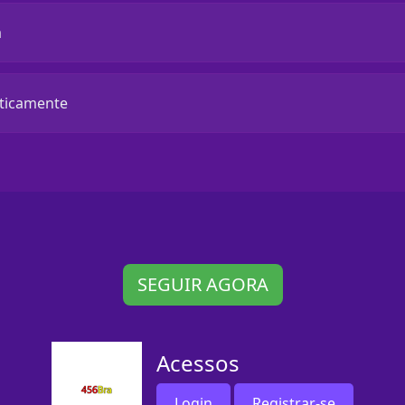
a
aticamente
SEGUIR AGORA
Acessos
Login
Registrar-se