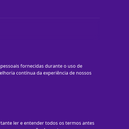
 pessoais fornecidas durante o uso de
elhoria contínua da experiência de nossos
tante ler e entender todos os termos antes