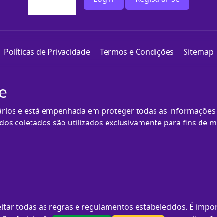
Políticas de Privacidade
Termos e Condições
Sitemap
de
uários e está empenhada em proteger todas as informações
os coletados são utilizados exclusivamente para fins de m
ar todas as regras e regulamentos estabelecidos. É impor