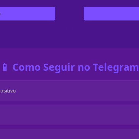
e
📱 Como Seguir no Telegram
ositivo