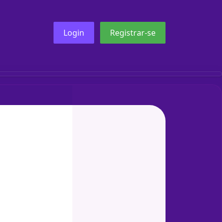
Login
Registrar-se