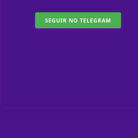
SEGUIR NO TELEGRAM