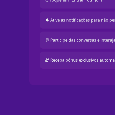
👆 Toque em "Entrar" ou "Join"
🔔 Ative as notificações para não p
💬 Participe das conversas e interaj
🎁 Receba bônus exclusivos autom