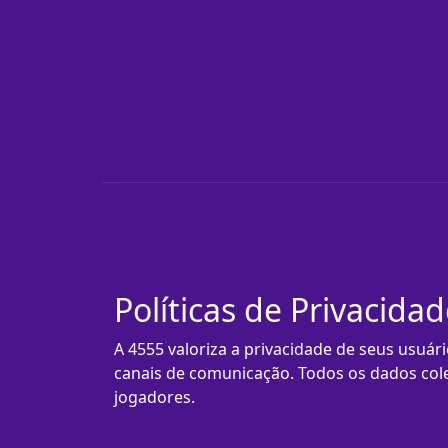
Políticas de Privacida
A 4555 valoriza a privacidade de seus usuá
canais de comunicação. Todos os dados cole
jogadores.