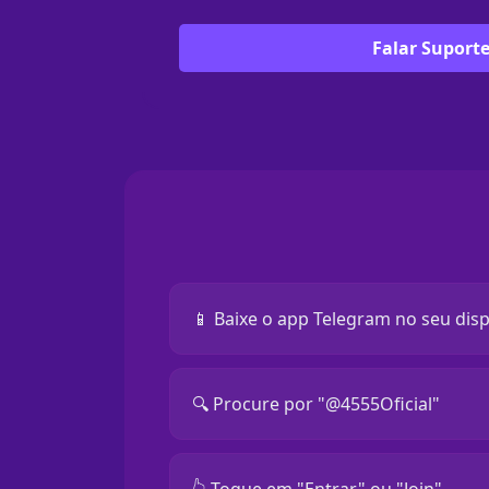
Falar Suport
📱 Baixe o app Telegram no seu disp
🔍 Procure por "@4555Oficial"