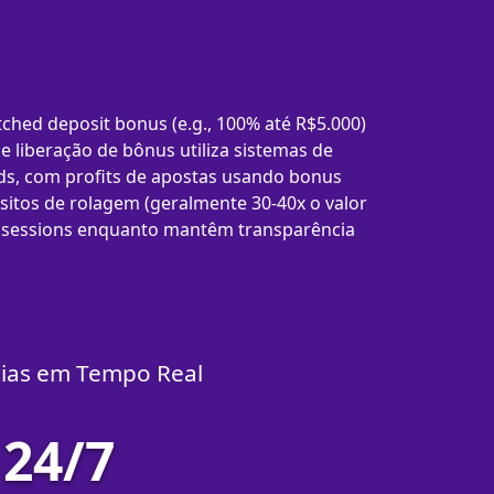
ched deposit bonus (e.g., 100% até R$5.000)
 liberação de bônus utiliza sistemas de
ds, com profits de apostas usando bonus
itos de rolagem (geralmente 30-40x o valor
ay sessions enquanto mantêm transparência
cias em Tempo Real
24/7