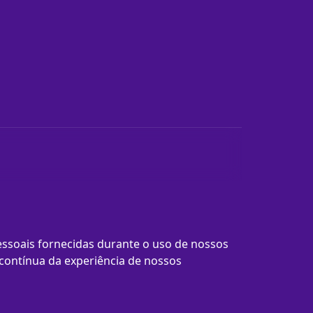
essoais fornecidas durante o uso de nossos
 contínua da experiência de nossos