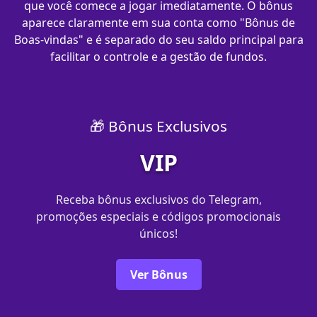
que você comece a jogar imediatamente. O bônus
aparece claramente em sua conta como "Bônus de
Boas-vindas" e é separado do seu saldo principal para
facilitar o controle e a gestão de fundos.
🎁 Bônus Exclusivos
VIP
Receba bônus exclusivos do Telegram,
promoções especiais e códigos promocionais
únicos!
Ver Bônus