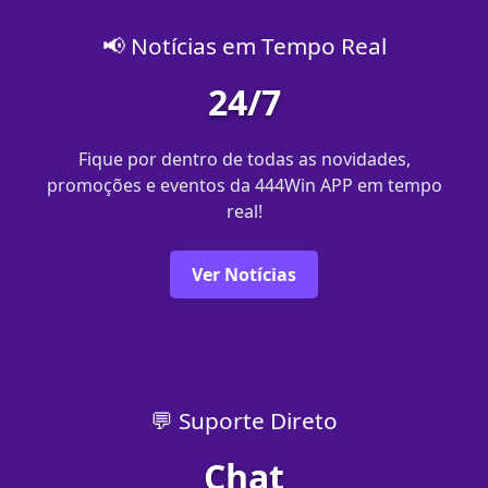
📢 Notícias em Tempo Real
24/7
Fique por dentro de todas as novidades,
promoções e eventos da 444Win APP em tempo
real!
Ver Notícias
💬 Suporte Direto
Chat