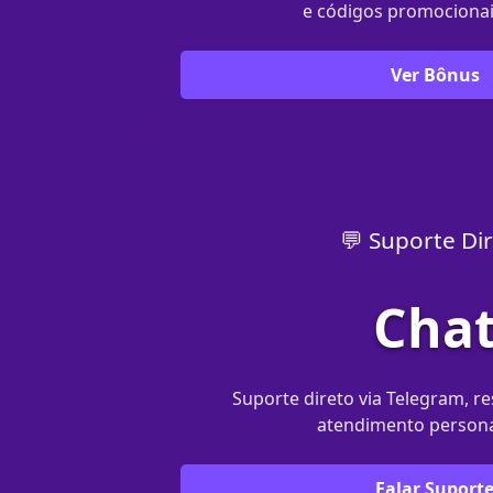
e códigos promocionai
Ver Bônus
💬 Suporte Di
Cha
Suporte direto via Telegram, r
atendimento persona
Falar Suport