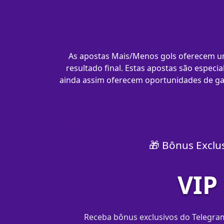
As apostas Mais/Menos gols oferecem um
resultado final. Estas apostas são esp
ainda assim oferecem oportunidades de gan
🎁 Bônus Exclu
VIP
Receba bônus exclusivos do Telegra