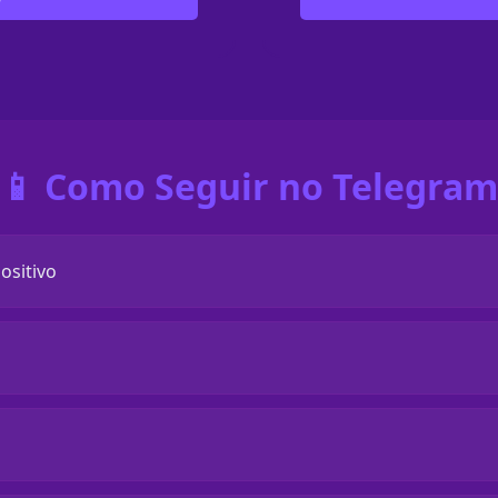
📱 Como Seguir no Telegram
ositivo