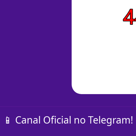
📱 Canal Oficial no Telegram!