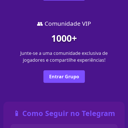
👥 Comunidade VIP
1000+
Junte-se a uma comunidade exclusiva de
jogadores e compartilhe experiências!
Entrar Grupo
📱 Como Seguir no Telegram