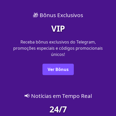
🎁 Bônus Exclusivos
VIP
Receba bônus exclusivos do Telegram,
promoções especiais e códigos promocionais
únicos!
Ver Bônus
📢 Notícias em Tempo Real
24/7