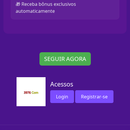
🎁 Receba bônus exclusivos
automaticamente
SEGUIR AGORA
Acessos
Login
Registrar-se