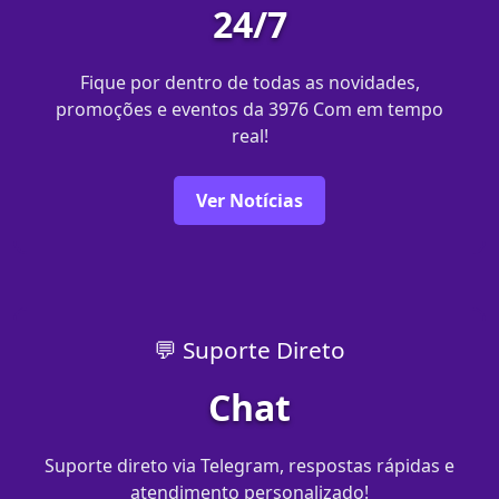
24/7
Fique por dentro de todas as novidades,
promoções e eventos da 3976 Com em tempo
real!
Ver Notícias
💬 Suporte Direto
Chat
Suporte direto via Telegram, respostas rápidas e
atendimento personalizado!