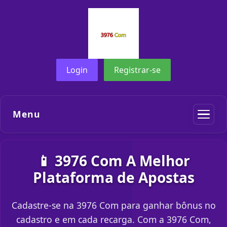
Login
Registrar-se
Menu
📱 3976 Com A Melhor
Plataforma de Apostas
Cadastre-se na 3976 Com para ganhar bônus no
cadastro e em cada recarga. Com a 3976 Com,