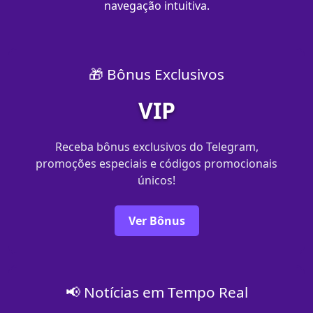
navegação intuitiva.
🎁 Bônus Exclusivos
VIP
Receba bônus exclusivos do Telegram,
promoções especiais e códigos promocionais
únicos!
Ver Bônus
📢 Notícias em Tempo Real