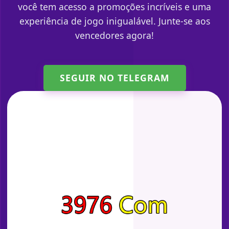
você tem acesso a promoções incríveis e uma
experiência de jogo inigualável. Junte-se aos
vencedores agora!
SEGUIR NO TELEGRAM