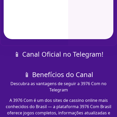
📱 Canal Oficial no Telegram!
📱 Benefícios do Canal
Descubra as vantagens de seguir a 3976 Com no
Telegram
A 3976 Com é um dos sites de cassino online mais
conhecidos do Brasil — a plataforma 3976 Com Brasil
oferece jogos completos, informações atualizadas e