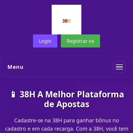
Login
Registrar-se
Menu
📱 38H A Melhor Plataforma
de Apostas
Cadastre-se na 38H para ganhar bônus no
cadastro e em cada recarga. Com a 38H, você tem