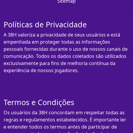
Sitemap
Políticas de Privacidade
A 38H valoriza a privacidade de seus usuários e está
empenhada em proteger todas as informações
pessoais fornecidas durante o uso de nossos canais de
comunicação. Todos os dados coletados são utilizados
exclusivamente para fins de melhoria contínua da
experiência de nossos jogadores.
Termos e Condições
Os usuários da 38H concordam em respeitar todas as
regras e regulamentos estabelecidos. É importante ler
e entender todos os termos antes de participar de