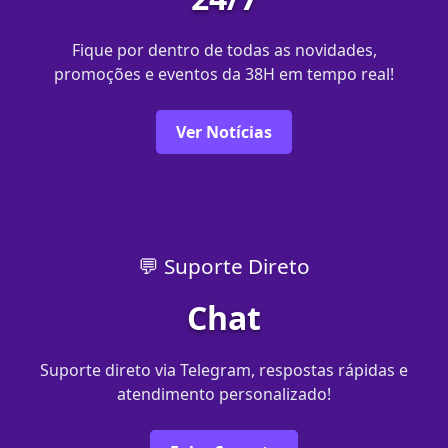
Fique por dentro de todas as novidades,
promoções e eventos da 38H em tempo real!
Ver Notícias
💬 Suporte Direto
Chat
Suporte direto via Telegram, respostas rápidas e
atendimento personalizado!