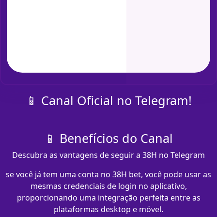
📱 Canal Oficial no Telegram!
📱 Benefícios do Canal
Descubra as vantagens de seguir a 38H no Telegram
se você já tem uma conta no 38H bet, você pode usar as
mesmas credenciais de login no aplicativo,
proporcionando uma integração perfeita entre as
plataformas desktop e móvel.