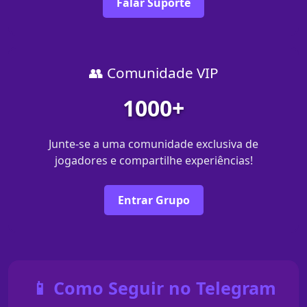
Falar Suporte
👥 Comunidade VIP
1000+
Junte-se a uma comunidade exclusiva de
jogadores e compartilhe experiências!
Entrar Grupo
📱 Como Seguir no Telegram